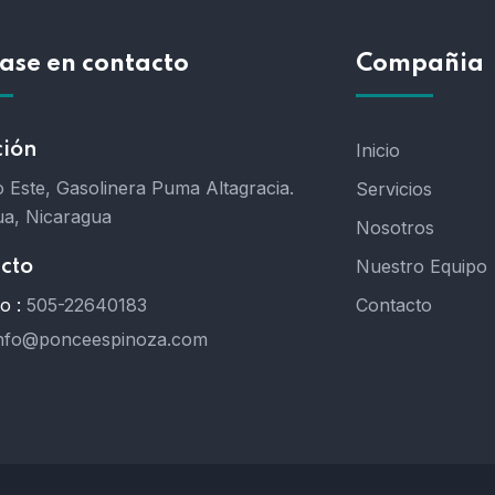
ase en contacto
Compañia
ción
Inicio
 Este, Gasolinera Puma Altagracia.
Servicios
a, Nicaragua
Nosotros
Nuestro Equipo
cto
o :
505-22640183
Contacto
nfo@ponceespinoza.com