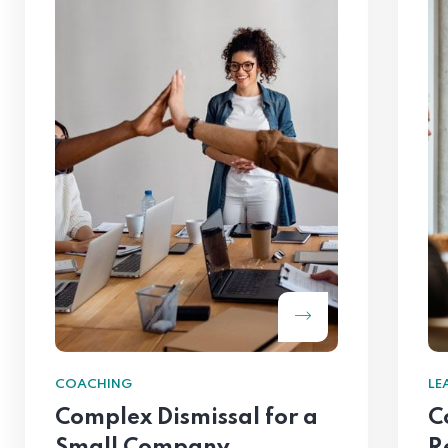
COACHING
LE
Complex Dismissal for a
C