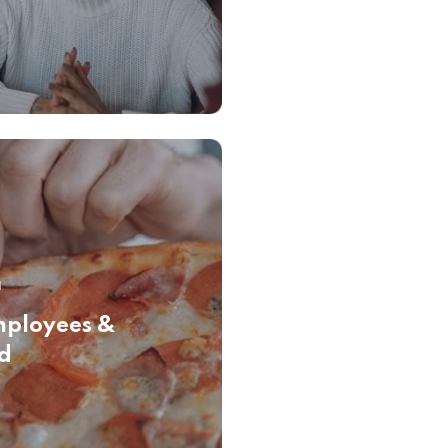
1
mployees &
d