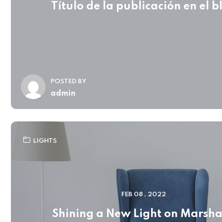
Título de la publicación en el b
POSTED BY
admin
LIGHTS
FEB 08 , 2022
Shining a New Light on Marsha