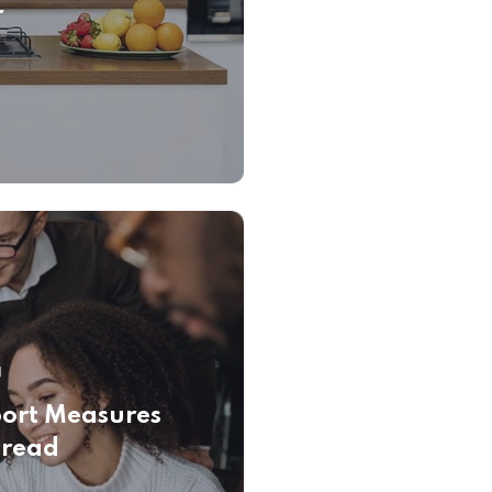
r
1
ort Measures
pread