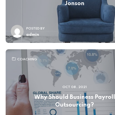
Jonson
POSTED BY
admin
COACHING
OCT 08 , 2021
Why Should Business Payroll
Outsourcing?