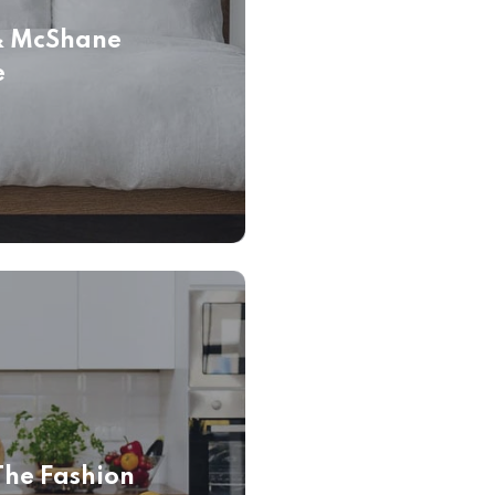
& McShane
e
The Fashion