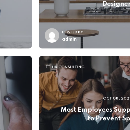
Designe
POSTED BY
admin
HR CONSULTING
OCT 08 , 202
Most Employees Supp
to Prevent S