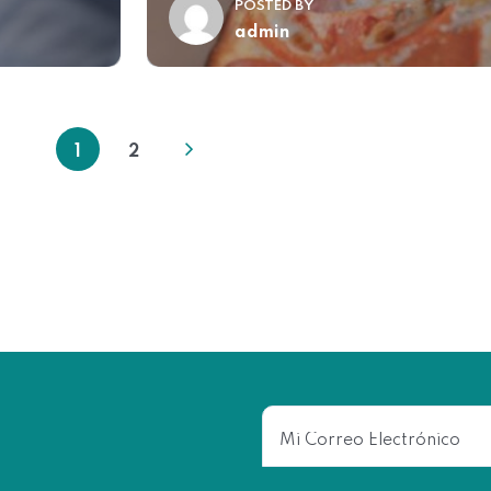
POSTED BY
admin
1
2