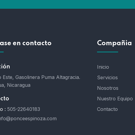
ase en contacto
Compañia
ción
Inicio
 Este, Gasolinera Puma Altagracia.
Servicios
a, Nicaragua
Nosotros
Nuestro Equipo
cto
o :
505-22640183
Contacto
nfo@ponceespinoza.com