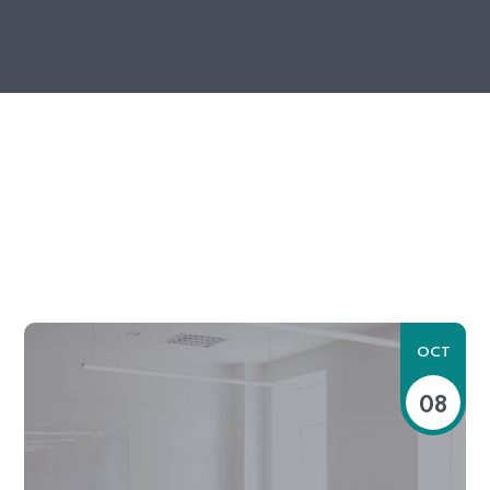
OCT
08