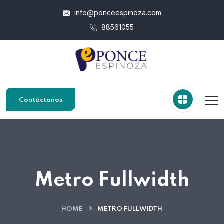
info@ponceespinoza.com
88561055
Contáctanos
Metro Fullwidth
HOME
METRO FULLWIDTH