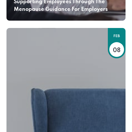
Supporting Employees Through The
Menopause Guidance For Employers
FEB
08