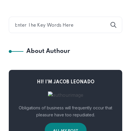
About Authour
HI! I’M JACOB LEONADO
Obligations of business will frequently occur that
pleasure have too repudiated.
ALL MY POST